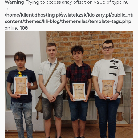
Warning
: Trying to access array offset on value of type null
in
/home/klient.dhosting.pl/swiatekzsk/klo.zary.pl/public_htm
content/themes/lili-blog/thememiles/template-tags.php
on line
108