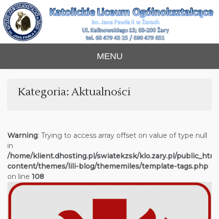
Skip
to
content
Katolickie Liceum
im. Jana Pawła II w Żarach
MENU
Ogólnokształcące
Kategoria:
Aktualności
Warning
: Trying to access array offset on value of type null
in
/home/klient.dhosting.pl/swiatekzsk/klo.zary.pl/public_htm
content/themes/lili-blog/thememiles/template-tags.php
on line
108