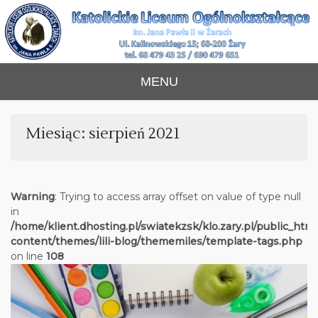
Skip
to
content
Katolickie Liceum
im. Jana Pawła II w Żarach
MENU
Ogólnokształcące
Miesiąc:
sierpień 2021
Warning
: Trying to access array offset on value of type null
in
/home/klient.dhosting.pl/swiatekzsk/klo.zary.pl/public_htm
content/themes/lili-blog/thememiles/template-tags.php
on line
108