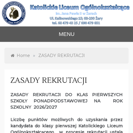
Skip
to
content
Katolickie Liceum
im. Jana Pawła II w Żarach
MENU
Ogólnokształcące
»
Home
ZASADY REKRUTACJI
ZASADY REKRUTACJI
ZASADY REKRUTACJI DO KLAS PIERWSZYCH
SZKOŁY PONADPODSTAWOWEJ NA ROK
SZKOLNY 2026/2027
Liczbę punktów możliwych do uzyskania przez
kandydata do klasy pierwszej Katolickiego Liceum
Ogólnokształcącego w procesie rekrutacji ustala