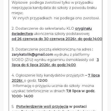
Wpisowe podlega zwrotowi tylko w przypadku
nieprzyjęcia kandydata do szkoły z powodu braku
miejsc.
W innych przypadkach nie podlega ono zwrotowi.
2. Dostarczenie do sekretariatu KLO
oryginału
świadectwa
ukończenia szkoły podstawowej
od 26 czerwca do 30 czerwca 2026r. do godz.14:00
3. Dostarczenie pocztą elektroniczną na adres
:
zarykatolik@gmail.com
wydruku z platformy
SIOEO (ZIU) wyniku egzaminu ósmoklasisty od
3
lipca do 6 lipca 2026r. do godz.14:00
4. Ogłoszenie listy kandydatów przyjętych
–
7 lipca
2026r.
o godz.
12:00
.
Informację o przyjęciu ucznia do szkoły można
uzyskać telefonicznie w dniach
7,8 lipca w godz.
10:00- 14:00
5.
Potwierdzenie woli przyjęcia
w postaci