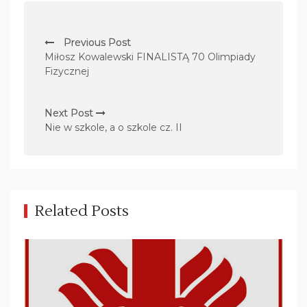
N
Previous Post
a
Miłosz Kowalewski FINALISTĄ 70 Olimpiady
w
Fizycznej
i
g
Next Post
Nie w szkole, a o szkole cz. II
a
c
j
a
Related Posts
w
p
i
s
u