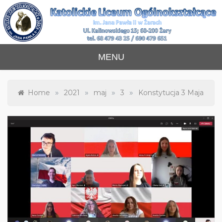
Skip
to
content
Katolickie Liceum
im. Jana Pawła II w Żarach
MENU
Ogólnokształcące
»
»
»
»
Home
2021
maj
3
Konstytucja 3 Maja