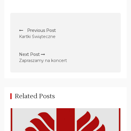
N
Previous Post
a
Kartki Świąteczne
w
i
Next Post
g
Zapraszamy na koncert
a
c
j
a
Related Posts
w
p
i