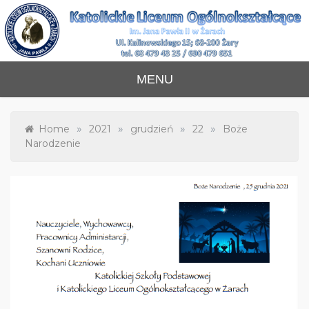
Skip
to
content
Katolickie Liceum
im. Jana Pawła II w Żarach
MENU
Ogólnokształcące
»
»
»
»
Home
2021
grudzień
22
Boże
Narodzenie