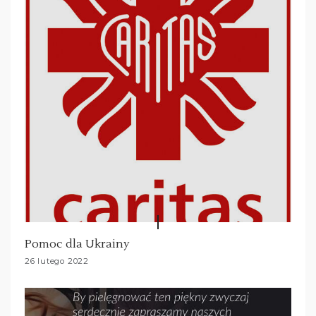
s
u
Pomoc dla Ukrainy
26 lutego 2022