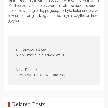
jaka jest różnica między Wielką Brytanią a
Zjednoczonym królestwem i jak poradzić sobie z
deszczową angielską pogodą. To była kolejna ciekawa
lekcja jęz. angielskiego z rodzimym użytkownikiem
języka!
N
Previous Post
a
Nie w szkole, a o szkole cz. II
w
i
Next Post
g
Olimpijski sukces Wiktora Klój
a
c
j
a
Related Posts