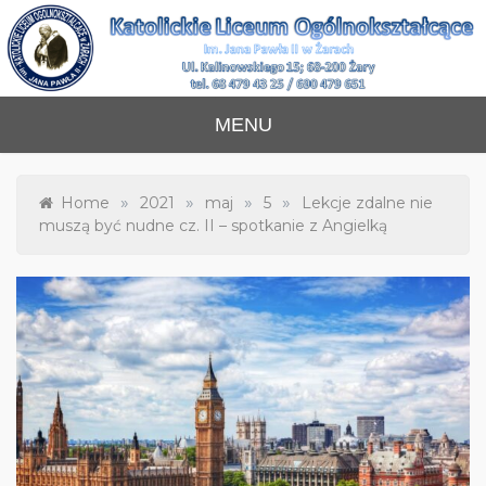
Skip
to
content
Katolickie Liceum
im. Jana Pawła II w Żarach
MENU
Ogólnokształcące
»
»
»
»
Home
2021
maj
5
Lekcje zdalne nie
muszą być nudne cz. II – spotkanie z Angielką