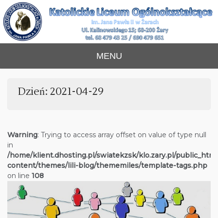
Skip
to
content
Katolickie Liceum
im. Jana Pawła II w Żarach
MENU
Ogólnokształcące
Dzień:
2021-04-29
Warning
: Trying to access array offset on value of type null
in
/home/klient.dhosting.pl/swiatekzsk/klo.zary.pl/public_htm
content/themes/lili-blog/thememiles/template-tags.php
on line
108