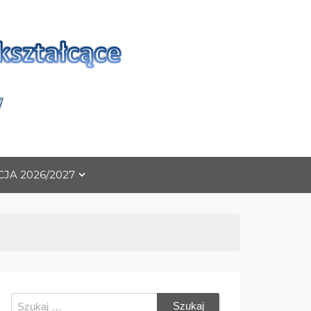
ące
JA 2026/2027
Szukaj: