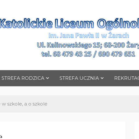
ceum Ogólnokształc
STREFA RODZICA
STREFA UCZNIA
REKRUTAC
 w szkole, a o szkole
e