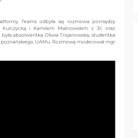
latformy Teams odbyła się rozmowa pomiędzy
ą Kulczycką i Kamilem Malinowskim z 3c oraz
była absolwentka Oliwia Trojanowska, studentka
ej z poznańskiego UAMu. Rozmowę moderował mgr