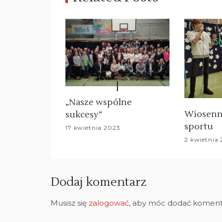
c
j
a
w
p
„Nasze wspólne
i
Wiosenni
sukcesy”
s
sportu
17 kwietnia 2023
2 kwietnia
u
Dodaj komentarz
Musisz się
zalogować
, aby móc dodać koment