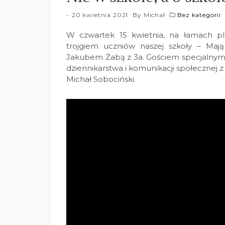
20 kwietnia 2021
By
Michał
Bez kategorii
W czwartek 15 kwietnia, na łamach p
trojgiem uczniów naszej szkoły – Maj
Jakubem Żabą z 3a. Gościem specjalnym 
dziennikarstwa i komunikacji społeczn
Michał Sobociński.