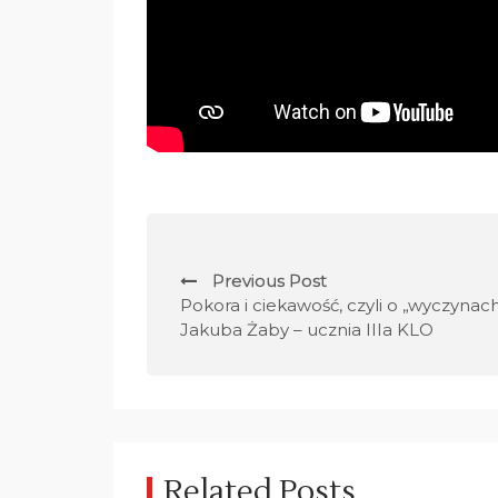
N
Previous Post
a
Pokora i ciekawość, czyli o „wyczynac
Jakuba Żaby – ucznia IIIa KLO
w
i
g
a
Related Posts