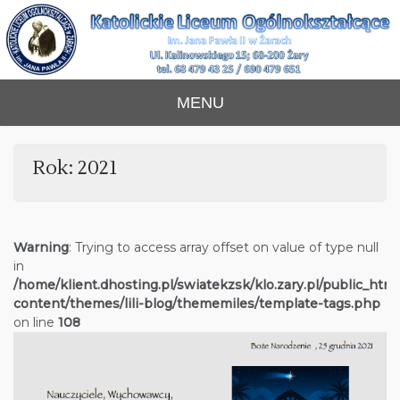
Skip
to
content
Katolickie Liceum
im. Jana Pawła II w Żarach
MENU
Ogólnokształcące
Rok:
2021
Warning
: Trying to access array offset on value of type null
in
/home/klient.dhosting.pl/swiatekzsk/klo.zary.pl/public_htm
content/themes/lili-blog/thememiles/template-tags.php
on line
108