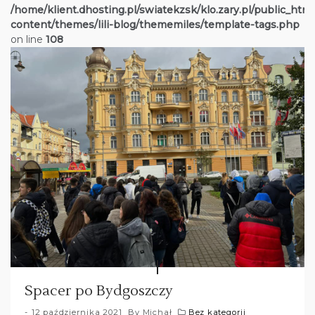
/home/klient.dhosting.pl/swiatekzsk/klo.zary.pl/public_htm
content/themes/lili-blog/thememiles/template-tags.php
on line
108
Spacer po Bydgoszczy
12 października 2021
By
Michał
Bez kategorii