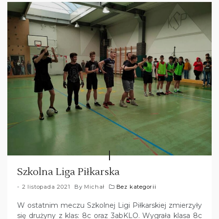
Szkolna Liga Piłkarska
2 listopada 2021
By
Michał
Bez kategorii
W ostatnim meczu Szkolnej Ligi Piłkarskiej zmierzyły
się drużyny z klas: 8c oraz 3abKLO. Wygrała klasa 8c