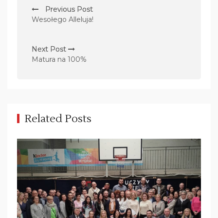
N
Previous Post
a
Wesołego Alleluja!
w
i
Next Post
g
Matura na 100%
a
c
j
a
Related Posts
w
p
i
s
u