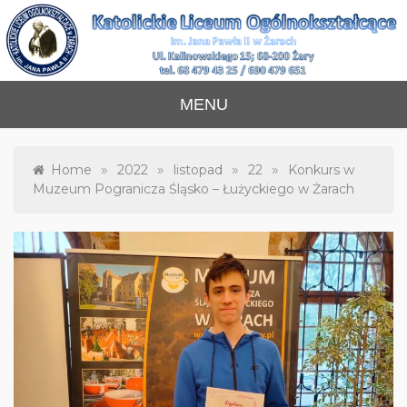
Skip
to
content
Katolickie Liceum
im. Jana Pawła II w Żarach
MENU
Ogólnokształcące
»
»
»
»
Home
2022
listopad
22
Konkurs w
Muzeum Pogranicza Śląsko – Łużyckiego w Żarach