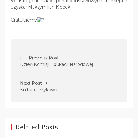
W kategorii szkół ponadpodstawowych I miejsce
uzyskał Maksymilian Klocek.
Gratulujemy
N
Previous Post
a
Dzień Komisji Edukacji Narodowej
w
i
Next Post
g
Kultura Językowa
a
c
j
a
Related Posts
w